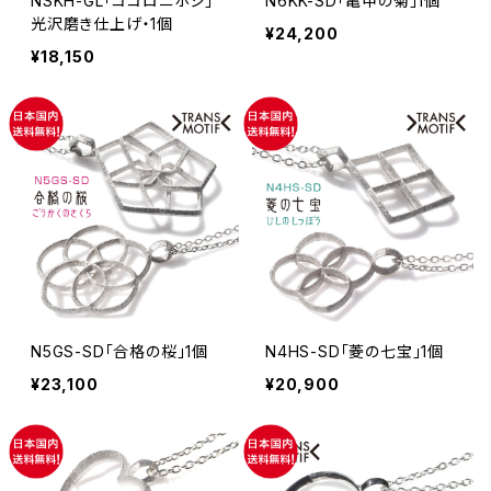
NSKH-GL「ココロニホシ」
N6KK-SD「亀甲の菊」1個
光沢磨き仕上げ・1個
¥24,200
¥18,150
N5GS-SD「合格の桜」1個
N4HS-SD「菱の七宝」1個
¥23,100
¥20,900