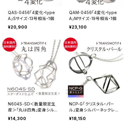
QAS-0456「4変化・type
QAM-0456「4変化・type
A」Sサイズ-13号相当・1個
A」Mサイズ-19号相当・1個
¥20,900
¥23,100
N604S-SD＜数量限定生
NCP-G「クリスタル・パー
産＞「丸は四角」変身シルバ
ル」変身シルバーネックレ
ーネックレス・スターダスト
ス-磨き仕上げ・1個
¥14,300
¥18,150
仕上げ・1個